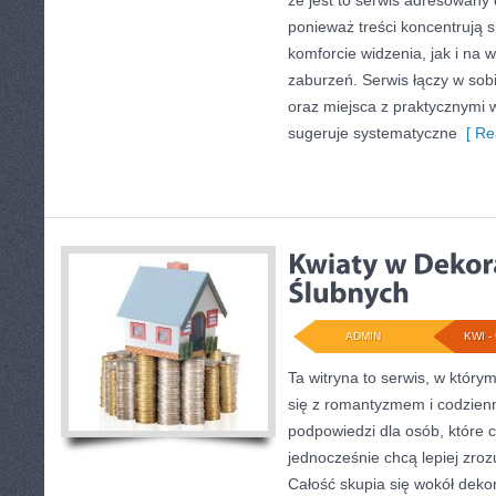
że jest to serwis adresowany
ponieważ treści koncentrują
komforcie widzenia, jak i n
zaburzeń. Serwis łączy w sob
oraz miejsca z praktycznymi 
sugeruje systematyczne
[ Re
ADMIN
KWI - 
Ta witryna to serwis, w który
się z romantyzmem i codzienną
podpowiedzi dla osób, które c
jednocześnie chcą lepiej zro
Całość skupia się wokół dekor