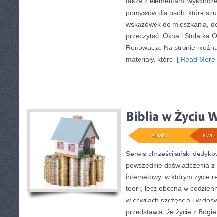
także z elementami wykończ
pomysłów dla osób, które sz
wskazówek do mieszkania, do
przeczytać: Okna i Stolarka 
Renowacja. Na stronie możn
materiały, które
[ Read More 
ADMIN
KWI - 
Serwis chrześcijański dedykow
powszednie doświadczenia z 
internetowy, w którym życie re
teorii, lecz obecna w codzien
w chwilach szczęścia i w dośw
przedstawia, że życie z Bogie