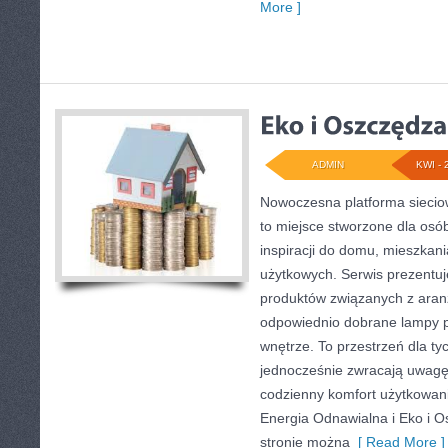
More ]
ADMIN
KWI - 
Nowoczesna platforma siecio
to miejsce stworzone dla osó
inspiracji do domu, mieszkani
użytkowych. Serwis prezentu
produktów związanych z aranż
odpowiednio dobrane lampy p
wnętrze. To przestrzeń dla tyc
jednocześnie zwracają uwagę
codzienny komfort użytkowani
Energia Odnawialna i Eko i O
stronie można
[ Read More ]