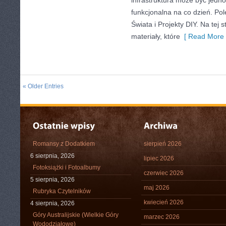
infrastruktura może być jedno
funkcjonalna na co dzień. Po
Świata i Projekty DIY. Na tej s
materiały, które
[ Read More 
« Older Entries
Romansy z Dodatkiem
sierpień 2026
6 sierpnia, 2026
lipiec 2026
Fotoksiążki i Fotoalbumy
czerwiec 2026
5 sierpnia, 2026
maj 2026
Rubryka Czytelników
kwiecień 2026
4 sierpnia, 2026
Góry Australijskie (Wielkie Góry
marzec 2026
Wododziałowe)