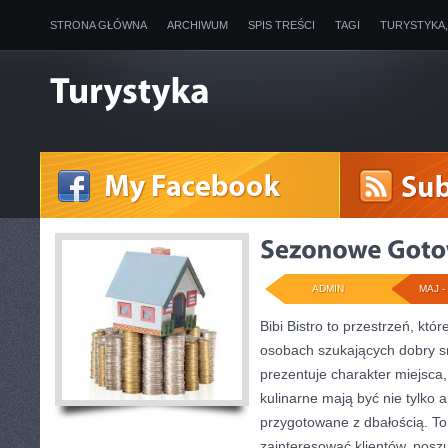
STRONA GŁÓWNA
ARCHIWUM
SPIS TREŚCI
TAGI
TURYSTYKA
ADMIN
MAJ - 
Bibi Bistro to przestrzeń, któ
osobach szukających dobry s
prezentuje charakter miejsca
kulinarne mają być nie tylko 
przygotowane z dbałością. To
zainteresować klientów, posz