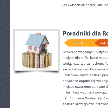
jak i właścicieli posesji, dla kt
ADMIN
KWI - 
Serwis poświęcony turystyce 
miejsce dla osób, które marz
wodą, naturą oraz ruchem. T
się wokół wypraw kajakowych
użytkownik może znaleźć pra
dotyczące organizacji wolneg
miejsce stworzone zarówno dla
miłośników wodnych wypraw. Z
EkoPodróże – Wodny Styl Życ
znaleźć szczegółowe przewod