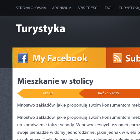
STRONA GŁÓWNA
ARCHIWUM
SPIS TREŚCI
TAGI
TURYSTYKA
ADMIN
PAŹ - 5 - 2025
Mnóstwo zakładów, jakie proponują swoim konsumentom meb
Mnóstwo zakładów, jakie proponują swoim konsumentom meb
na zamówienie także schody. W nowoczesnych czasach coraz t
swoje pieniądze w domy jednorodzinne, jakie jednak w wielu 
przebudowy. Jeśli do czynienia mamy z domami wielopiętrowy