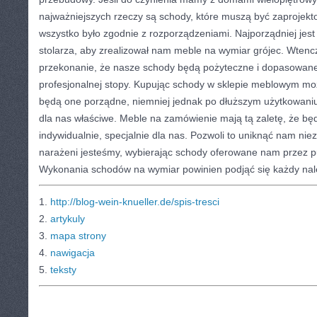
najważniejszych rzeczy są schody, które muszą być zaprojekt
wszystko było zgodnie z rozporządzeniami. Najporządniej jes
stolarza, aby zrealizował nam meble na wymiar grójec. Wten
przekonanie, że nasze schody będą pożyteczne i dopasowane 
profesjonalnej stopy. Kupując schody w sklepie meblowym m
będą one porządne, niemniej jednak po dłuższym użytkowaniu
dla nas właściwe. Meble na zamówienie mają tą zaletę, że 
indywidualnie, specjalnie dla nas. Pozwoli to uniknąć nam nie
narażeni jesteśmy, wybierając schody oferowane nam przez 
Wykonania schodów na wymiar powinien podjąć się każdy należ
1.
http://blog-wein-knueller.de/spis-tresci
2.
artykuly
3.
mapa strony
4.
nawigacja
5.
teksty
CATEGORIES:
TURYSTYKA, PODRÓŻE