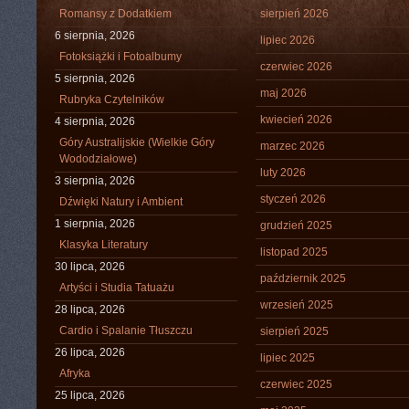
Romansy z Dodatkiem
sierpień 2026
6 sierpnia, 2026
lipiec 2026
Fotoksiążki i Fotoalbumy
czerwiec 2026
5 sierpnia, 2026
maj 2026
Rubryka Czytelników
kwiecień 2026
4 sierpnia, 2026
Góry Australijskie (Wielkie Góry
marzec 2026
Wododziałowe)
luty 2026
3 sierpnia, 2026
styczeń 2026
Dźwięki Natury i Ambient
1 sierpnia, 2026
grudzień 2025
Klasyka Literatury
listopad 2025
30 lipca, 2026
październik 2025
Artyści i Studia Tatuażu
wrzesień 2025
28 lipca, 2026
Cardio i Spalanie Tłuszczu
sierpień 2025
26 lipca, 2026
lipiec 2025
Afryka
czerwiec 2025
25 lipca, 2026